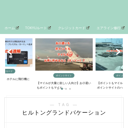
ホーム
TOKYUルート
クレジットカード
エアライン修行
ックスカード
ポイントサイト
ポイントサ
に？】ホテルに飛行機に
【マイルが大量に欲しい人向け】お小遣い
【ポイントもマイルも
..
もポイントもマイル...
ポイントサイトのハ...
― TAG ―
ヒルトングランドバケーション