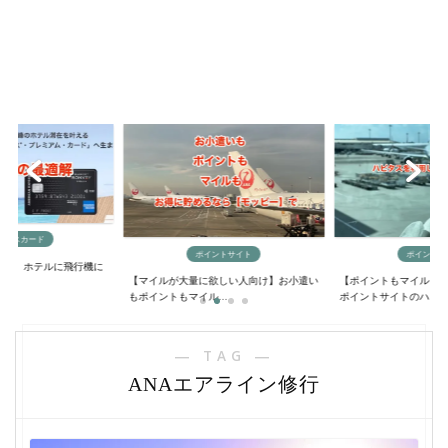
ックスカード
ポイントサイト
ポイントサ
に？】ホテルに飛行機に
【マイルが大量に欲しい人向け】お小遣い
【ポイントもマイルも
..
もポイントもマイル...
ポイントサイトのハ...
― TAG ―
ANAエアライン修行