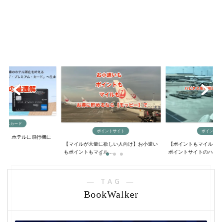
ックスカード
ポイントサイト
ポイントサ
に？】ホテルに飛行機に
【マイルが大量に欲しい人向け】お小遣い
【ポイントもマイルも
..
もポイントもマイル...
ポイントサイトのハ...
― TAG ―
BookWalker