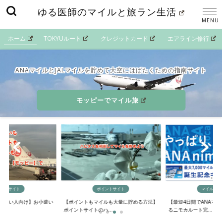
ゆる医師のマイルと旅ラン生活
ホーム
TOKYUルート
クレジットカード
エアライン修行
ANAマイルとJALマイルを貯めて大空にはばたくための指南サイト
モッピーでマイル旅
イントサイト
ポイントサイト
マイルの貯
欲しい人向け】お小遣い
【ポイントもマイルも大量に貯める方法】
【最短4日間でANAマ
..
ポイントサイトのハ...
るニモカルート完...