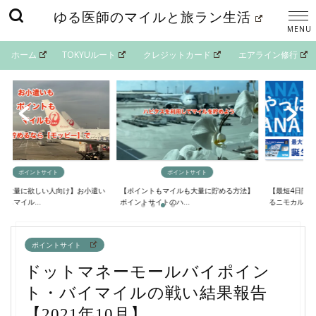
ゆる医師のマイルと旅ラン生活
ホーム
TOKYUルート
クレジットカード
エアライン修行
イントサイト
ポイントサイト
マイルの貯
欲しい人向け】お小遣い
【ポイントもマイルも大量に貯める方法】
【最短4日間でANAマ
..
ポイントサイトのハ...
るニモカルート完...
ポイントサイト
ドットマネーモールバイポイン
ト・バイマイルの戦い結果報告
【2021年10月】