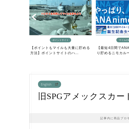
ト
ポイントサイト
マイルの
しい人向け】お
【ポイントもマイルも大量に貯める
【最短4日間でAN
ル...
方法】ポイントサイトのハ...
り貯めるニモカルート
English
旧SPGアメックスカ
記事内に商品プロ