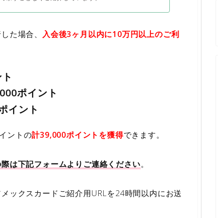
行した場合、
入会後3ヶ月以内に10万円以上のご利
ント
000ポイント
0ポイント
ポイントの
計39,000ポイントを獲得
できます。
の際は下記フォームよりご連絡ください
。
メックスカードご紹介用URLを24時間以内にお送