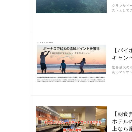
クラブサビ
ストとして
【バイ
キャン
世界最大の
あるマリオ
【朝食
ホテル
上なら