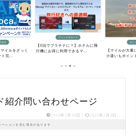
アメックスカード
貯め方
ポイ
【0泊でプラチナに？】ホテルに飛
Aマイルをざっく
【マイルが大量
行機にお得に利用できるマ...
完...
小遣いもポイント
ード紹介問い合わせページ
2019年7月30日
/
2022年2月9日
モーションを含む場合があります