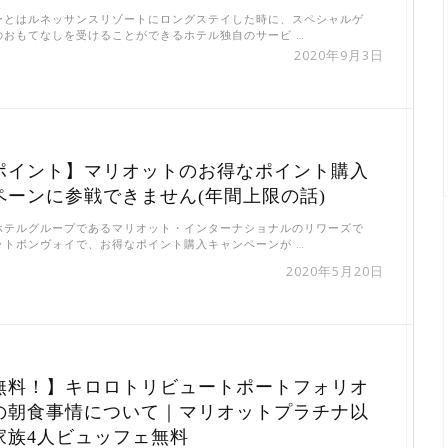
ーとはルネッサンスリゾートにロングステイした時に、スペシャルゲ
のおもてなしを受けることができるホテル独自のサービ …
2020年9月3日
ポイント】マリオットのお得なポイント購入
ペーンに参戦できません(年間上限の話)
ホテルグループであるマリオット・インターナショナルのリワーズで
ットボンヴォイで、お得なポイント購入キャンペーンが …
2020年5月20日
無料！】キロロトリビュートポートフォリオ
の朝食事情について｜マリオットプラチナ以
家族4人ビュッフェ無料