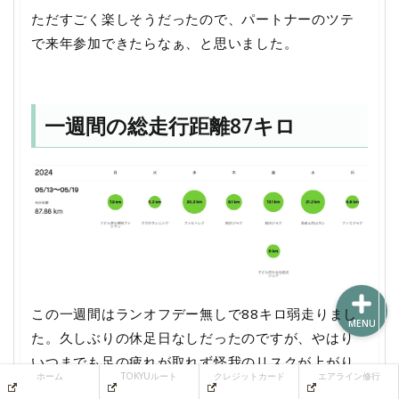
ただすごく楽しそうだったので、パートナーのツテ
で来年参加できたらなぁ、と思いました。
ホーム
一週間の総走行距離87キロ
TOKYUルート
クレジットカード
エアライン修行
この一週間はランオフデー無しで88キロ弱走りまし
MENU
た。久しぶりの休足日なしだったのですが、やはり
いつまでも足の疲れが取れず怪我のリスクが上がり
ホーム
TOKYUルート
クレジットカード
エアライン修行
そうです。