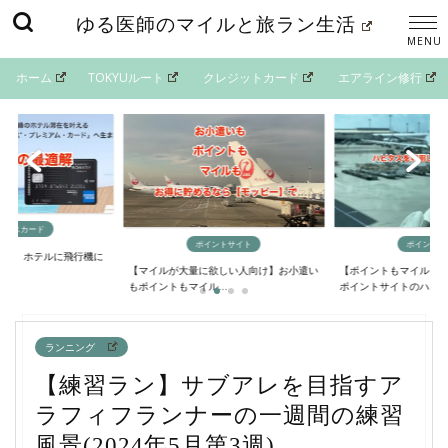
ゆる医師のマイルと旅ラン生活
ホーム
TOKYUルート
クレジットカード
エアライン修行
イントサイト
ポイントサイト
マイルの貯
欲しい人向け】お小遣い
【ポイントもマイルも大量に貯める方法】
【最短4日間でANAマ
..
ポイントサイトのハ...
るニモカルート完...
ランニング
【練習ラン】サブアレを目指すア
ラフィフランナーの一週間の練習
風景(2024年5月第3週)