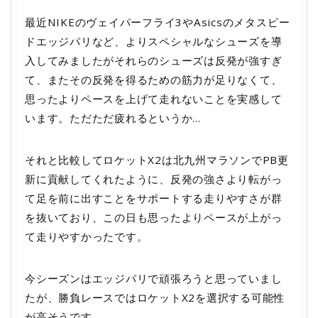
最近NIKEのヴェイパーフライ3やAsicsのメタスピー
ドエッジパリなど、よりスペシャルなシューズを導
入してみましたがそれらのシューズは反発が強すぎ
て、またその反発を得るための筋力が足りなくて、
思ったよりペースを上げて走れないことを実感して
います。ただただ疲れるというか…
それと比較してロケットX2は北九州マラソンでPB更
新に貢献してくれたように、反発の強さより転がっ
て足を前に出すことをサポートする走りやすさが群
を抜いており、この日も思ったよりペースが上がっ
て走りやすかったです。
今シーズンはエッジパリで頑張ろうと思っていまし
たが、勝負レースではロケットX2を選択する可能性
が高そうです。