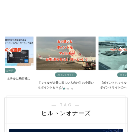
ックスカード
ポイントサイト
ポイントサ
に？】ホテルに飛行機に
【マイルが大量に欲しい人向け】お小遣い
【ポイントもマイルも
..
もポイントもマイル...
ポイントサイトのハ...
― TAG ―
ヒルトンオナーズ