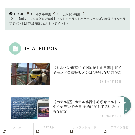
HOME
ホテル特集
ヒルトン特集
【無駄にしちゃダメよ速報】ヒルトングランドバケーションズの余りそうなクラ
ホーム
ブポイントは年明け前にヒルトンポイントへ！
TOKYUルート
RELATED POST
クレジットカード
【ヒルトン東京ベイ宿泊記】食事編｜ダイ
ヤモンド会員特典メシは期待しない方が吉
エアライン修行
2018年1月19日
【ホテル記】ホテル修行｜めざせヒルトン
ダイヤモンド会員-予約に関してのいろい
MENU
ろな雑記
2017年6月30日
ホーム
TOKYUルート
クレジットカード
エアライン修行