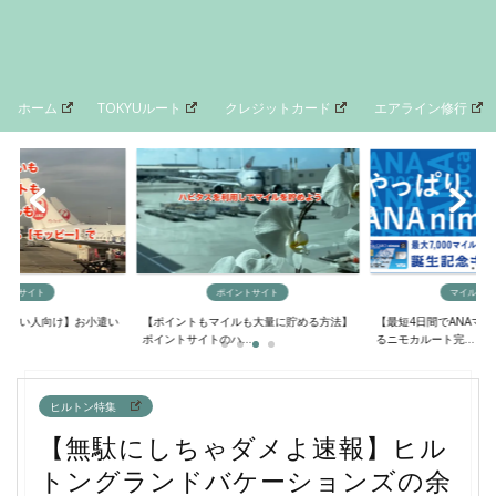
ホーム
TOKYUルート
クレジットカード
エアライン修行
イントサイト
ポイントサイト
マイルの貯
欲しい人向け】お小遣い
【ポイントもマイルも大量に貯める方法】
【最短4日間でANAマ
..
ポイントサイトのハ...
るニモカルート完...
ヒルトン特集
【無駄にしちゃダメよ速報】ヒル
トングランドバケーションズの余