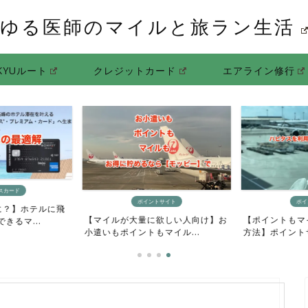
ゆる医師のマイルと旅ラン生活
KYUルート
クレジットカード
エアライン修行
スカード
ポイントサイト
ポイ
に？】ホテルに飛
【マイルが大量に欲しい人向け】お
【ポイントもマ
るマ...
小遣いもポイントもマイル...
方法】ポイントサ