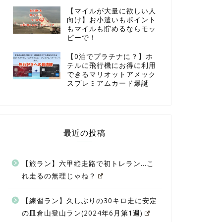
【マイルが大量に欲しい人
向け】お小遣いもポイント
もマイルも貯めるならモッ
ピーで！
【0泊でプラチナに？】ホ
テルに飛行機にお得に利用
できるマリオットアメック
スプレミアムカード爆誕
最近の投稿
【旅ラン】六甲縦走路で初トレラン…こ
れ走るの無理じゃね？
【練習ラン】久しぶりの30キロ走に安定
の皿倉山登山ラン(2024年6月第1週)