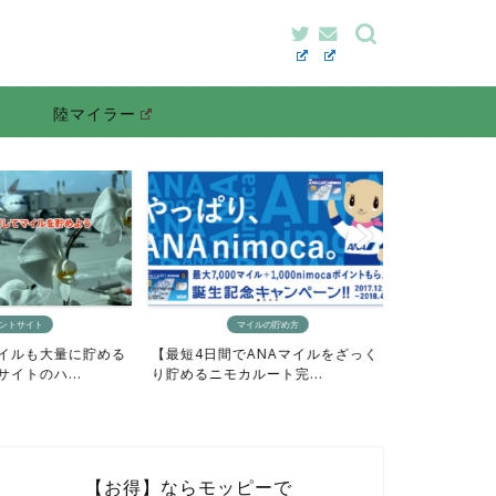
陸マイラー
ントサイト
マイルの貯め方
イルも大量に貯める
【最短4日間でANAマイルをざっく
イトのハ...
り貯めるニモカルート完...
【お得】ならモッピーで