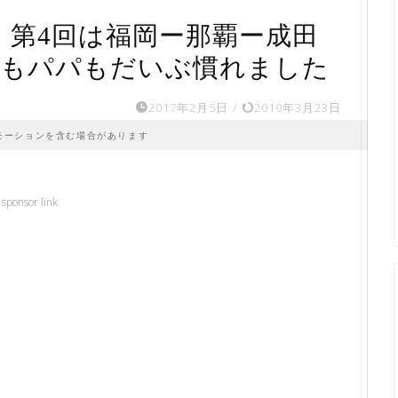
7｜第4回は福岡ー那覇ー成田
ももパパもだいぶ慣れました
2017年2月5日
/
2019年3月23日
モーションを含む場合があります
sponsor link