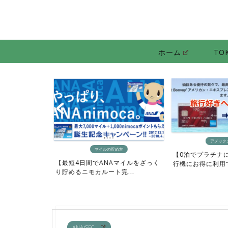
ホーム
TO
アメック
ト
マイルの貯め方
【0泊でプラチナ
も大量に貯める
【最短4日間でANAマイルをざっく
行機にお得に利用でき
ハ...
り貯めるニモカルート完...
ANA/SFC