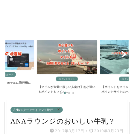
ポイントサイト
ポイントサイト
マイル
量に欲しい人向け】お小遣い
【ポイントもマイルも大量に貯める方法】
【最短4日間でAN
ル...
ポイントサイトのハ...
るニモカルート完...
ANAスターアライアンス旅行
ANAラウンジのおいしい牛乳？
2017年3月17日
/
2019年3月23日