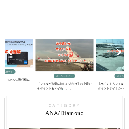
ポイントサイト
ポイントサイト
飛行機に
【マイルが大量に欲しい人向け】お小遣い
【ポイントもマイルも大量に貯める方法
もポイントもマイル...
ポイントサイトのハ...
― CATEGORY ―
ANA/Diamond