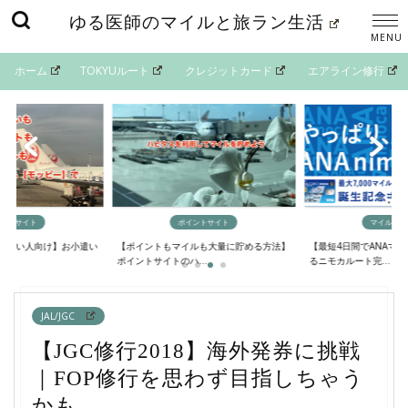
ゆる医師のマイルと旅ラン生活
ホーム
TOKYUルート
クレジットカード
エアライン修行
イントサイト
ポイントサイト
マイルの貯
欲しい人向け】お小遣い
【ポイントもマイルも大量に貯める方法】
【最短4日間でANAマ
..
ポイントサイトのハ...
るニモカルート完...
JAL/JGC
【JGC修行2018】海外発券に挑戦
｜FOP修行を思わず目指しちゃう
かも