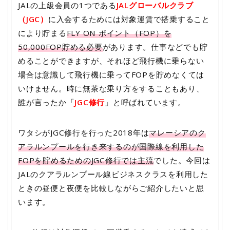
JALの上級会員の1つである
JALグローバルクラブ
（JGC）
に入会するためには対象運賃で搭乗すること
により貯まる
FLY ON ポイント（FOP）を
50,000FOP貯める必要
があります。仕事などでも貯
めることができますが、それほど飛行機に乗らない
場合は意識して飛行機に乗ってFOPを貯めなくては
いけません。時に無茶な乗り方をすることもあり、
誰が言ったか「
JGC修行
」と呼ばれています。
ワタシがJGC修行を行った2018年は
マレーシアのク
アラルンプールを行き来するのが国際線を利用した
FOPを貯めるためのJGC修行では主流
でした。今回は
JALのクアラルンプール線ビジネスクラスを利用した
ときの昼便と夜便を比較しながらご紹介したいと思
います。