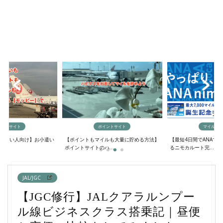
イントサイト
ポイントサイト
マイルの貯
欲しい人向け】お小遣い
【ポイントもマイルも大量に貯める方法】
【最短4日間でANAマ
..
ポイントサイトのハ...
るニモカルート完...
JAL/JGC
【JGC修行】JALクアラルンプー
ル線ビジネスクラス搭乗記｜昼便