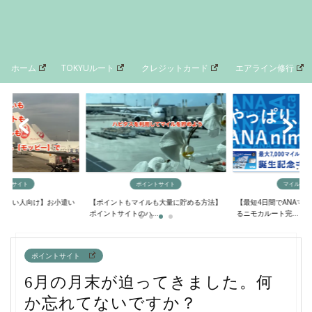
ホーム
TOKYUルート
クレジットカード
エアライン修行
イントサイト
ポイントサイト
マイルの貯
欲しい人向け】お小遣い
【ポイントもマイルも大量に貯める方法】
【最短4日間でANAマ
..
ポイントサイトのハ...
るニモカルート完...
ポイントサイト
6月の月末が迫ってきました。何
か忘れてないですか？