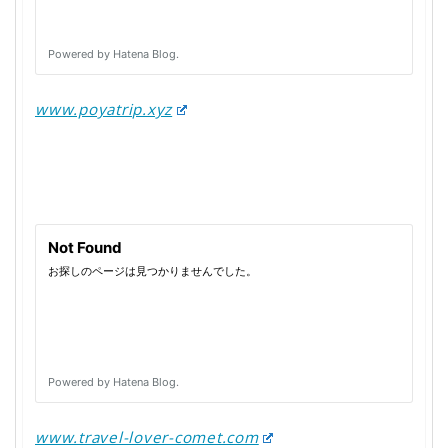
www.poyatrip.xyz
www.travel-lover-comet.com