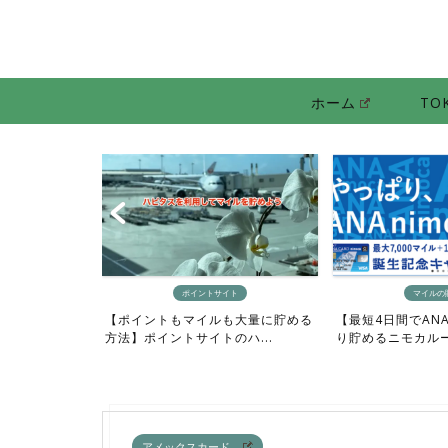
ホーム
TO
ト
ポイントサイト
マイルの
しい人向け】お
【ポイントもマイルも大量に貯める
【最短4日間でAN
ル...
方法】ポイントサイトのハ...
り貯めるニモカルート
アメックスカード