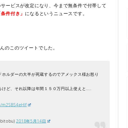
のサービスが改定になり、今まで無条件で付帯して
「条件付き」
になるというニュースです。
）さんのこのツイートでした。
ドホルダーの大半が死蔵するのでアメックス様お怒り
けど、それ以降は年間１５０万円以上使えと…..
om/m2SBS4eHlf
itobu)
2018年5月14日