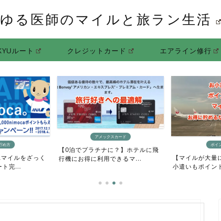
ゆる医師のマイルと旅ラン生活
KYUルート
クレジットカード
エアライン修行
アメックスカード
貯め方
ポイ
【0泊でプラチナに？】ホテルに飛
Aマイルをざっく
【マイルが大量
行機にお得に利用できるマ...
完...
小遣いもポイント