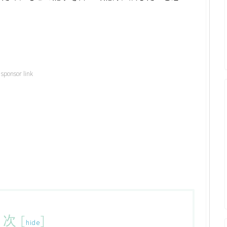
sponsor link
目次
[
]
hide