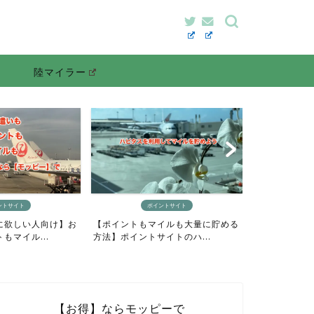
陸マイラー
ントサイト
ポイントサイト
に欲しい人向け】お
【ポイントもマイルも大量に貯める
【最短4日間
もマイル...
方法】ポイントサイトのハ...
り貯めるニモカ
【お得】ならモッピーで