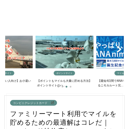
イントサイト
ポイントサイト
マイルの貯
欲しい人向け】お小遣い
【ポイントもマイルも大量に貯める方法】
【最短4日間でANAマ
..
ポイントサイトのハ...
るニモカルート完...
コンビニクレジットカード
ファミリーマート利用でマイルを
貯めるための最適解はコレだ｜