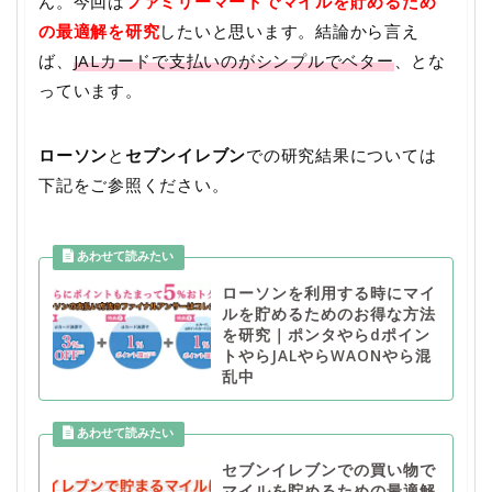
ん。今回は
ファミリーマートでマイルを貯めるため
の最適解を研究
したいと思います。結論から言え
ば、
JALカードで支払いのがシンプルでベター
、とな
っています。
ローソン
と
セブンイレブン
での研究結果については
下記をご参照ください。
ローソンを利用する時にマイ
ルを貯めるためのお得な方法
を研究｜ポンタやらdポイン
トやらJALやらWAONやら混
乱中
セブンイレブンでの買い物で
マイルを貯めるための最適解