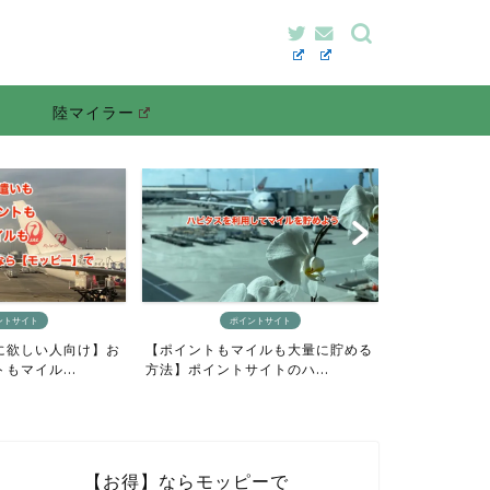
陸マイラー
ントサイト
マイルの貯め方
イルも大量に貯める
【最短4日間でANAマイルをざっく
イトのハ...
り貯めるニモカルート完...
【お得】ならモッピーで