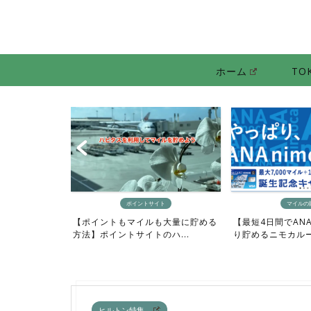
ホーム
TO
アメック
ト
マイルの貯め方
【0泊でプラチナ
も大量に貯める
【最短4日間でANAマイルをざっく
行機にお得に利用でき
ハ...
り貯めるニモカルート完...
ヒルトン特集