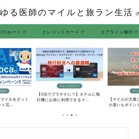
ゆる医師のマイルと旅ラン生活
KYUルート
クレジットカード
エアライン修行
スカード
ポイントサイト
ポイ
に？】ホテルに飛
【マイルが大量に欲しい人向け】お
【ポイントもマ
るマ...
小遣いもポイントもマイル...
方法】ポイントサ