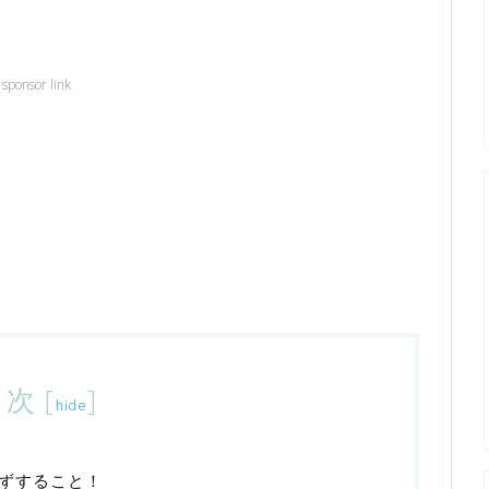
sponsor link
目次
[
]
hide
ずすること！