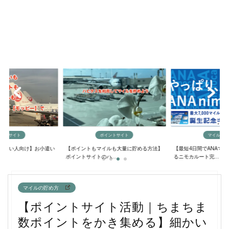
イントサイト
ポイントサイト
マイルの貯
欲しい人向け】お小遣い
【ポイントもマイルも大量に貯める方法】
【最短4日間でANAマ
..
ポイントサイトのハ...
るニモカルート完...
マイルの貯め方
【ポイントサイト活動｜ちまちま
数ポイントをかき集める】細かい