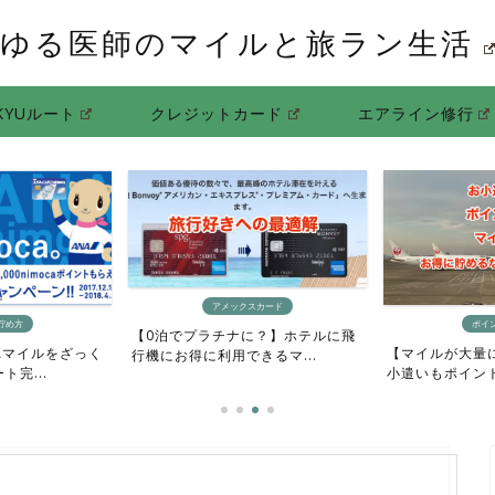
ゆる医師のマイルと旅ラン生活
KYUルート
クレジットカード
エアライン修行
メックスカード
ポイントサイト
チナに？】ホテルに飛
【マイルが大量に欲しい人向け】お
【ポイント
用できるマ...
小遣いもポイントもマイル...
方法】ポイン