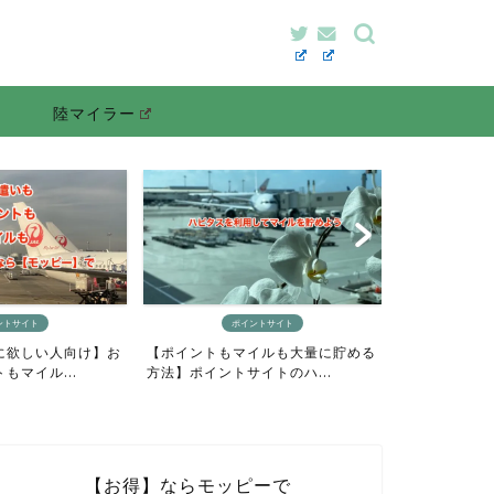
陸マイラー
ポイントサイト
マイルの貯め方
もマイルも大量に貯める
【最短4日間でANAマイルをざっく
トサイトのハ...
り貯めるニモカルート完...
【お得】ならモッピーで