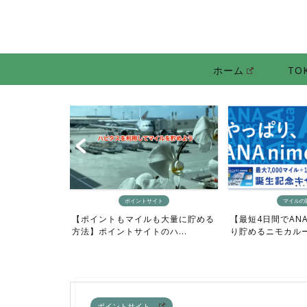
ホーム
TO
ア
トサイト
マイルの貯め方
【0泊でプラ
イルも大量に貯める
【最短4日間でANAマイルをざっく
行機にお得に利
トのハ...
り貯めるニモカルート完...
ポイントサイト