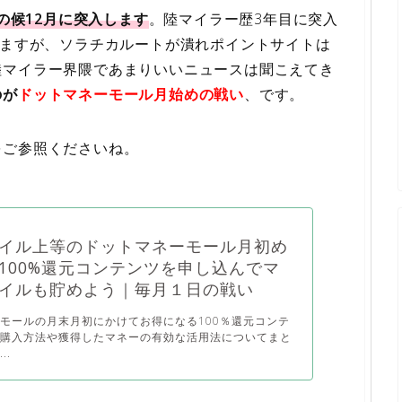
の候12月に突入します
。陸マイラー歴3年目に突入
りますが、ソラチカルートが潰れポイントサイトは
陸マイラー界隈であまりいいニュースは聞こえてき
のが
ドットマネーモール月始めの戦い
、です。
をご参照くださいね。
イル上等のドットマネーモール月初め
100%還元コンテンツを申し込んでマ
イルも貯めよう｜毎月１日の戦い
モールの月末月初にかけてお得になる100％還元コンテ
な購入方法や獲得したマネーの有効な活用法についてまと
..