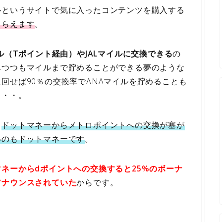
ルというサイトで気に入ったコンテンツを購入する
もらえます
。
ル（Tポイント経由）やJALマイルに交換できる
の
みつつもマイルまで貯めることができる夢のような
回せば90％の交換率でANAマイルを貯めることも
・・・。
、
ドットマネーからメトロポイントへの交換が塞が
いのもドットマネーです
。
マネーからdポイントへの交換すると25%のボーナ
アナウンスされていた
からです。