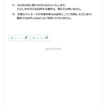
JALカード
JGC修行
sponsor link