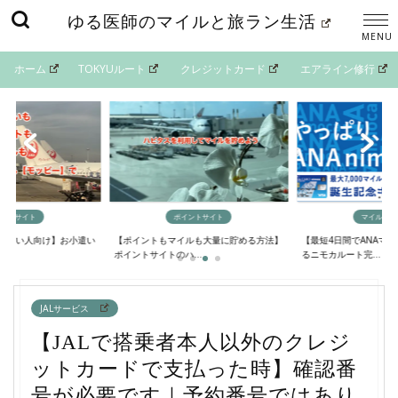
ゆる医師のマイルと旅ラン生活
ホーム
TOKYUルート
クレジットカード
エアライン修行
イントサイト
ポイントサイト
マイルの貯
欲しい人向け】お小遣い
【ポイントもマイルも大量に貯める方法】
【最短4日間でANAマ
..
ポイントサイトのハ...
るニモカルート完...
JALサービス
【JALで搭乗者本人以外のクレジ
ットカードで支払った時】確認番
号が必要です｜予約番号ではあり