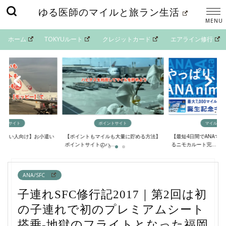
ゆる医師のマイルと旅ラン生活
ホーム
TOKYUルート
クレジットカード
エアライン修行
イントサイト
ポイントサイト
マイルの貯
欲しい人向け】お小遣い
【ポイントもマイルも大量に貯める方法】
【最短4日間でANAマ
..
ポイントサイトのハ...
るニモカルート完...
ANA/SFC
子連れSFC修行記2017｜第2回は初
の子連れで初のプレミアムシート
搭乗-地獄のフライトとなった福岡