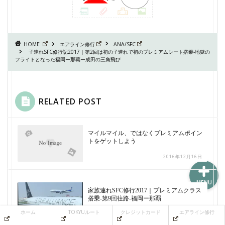
ホーム
HOME
エアライン修行
ANA/SFC
子連れSFC修行記2017｜第2回は初の子連れで初のプレミアムシート搭乗-地獄の
フライトとなった福岡ー那覇ー成田の三角飛び
TOKYUルート
クレジットカード
RELATED POST
エアライン修行
マイルマイル、ではなくプレミアムポイン
トをゲットしよう
2016年12月16日
MENU
家族連れSFC修行2017｜プレミアムクラス
搭乗-第9回往路-福岡ー那覇
ホーム
TOKYUルート
クレジットカード
エアライン修行
2017年5月2日