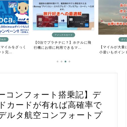
スカード
ポイントサイト
ポイ
に？】ホテルに飛
【マイルが大量に欲しい人向け】お
【ポイントもマ
きるマ...
小遣いもポイントもマイル...
方法】ポイントサ
ーコンフォート搭乗記】デ
ドカードが有れば高確率で
デルタ航空コンフォートプ