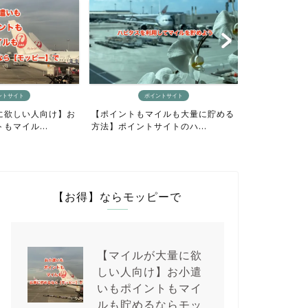
ントサイト
マイルの貯め方
イルも大量に貯める
【最短4日間でANAマイルをざっく
イトのハ...
り貯めるニモカルート完...
【お得】ならモッピーで
【マイルが大量に欲
しい人向け】お小遣
いもポイントもマイ
ルも貯めるならモッ