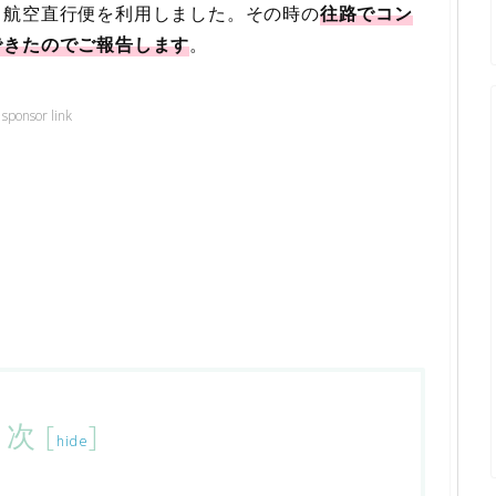
タ航空直行便を利用しました。その時の
往路でコン
できたのでご報告します
。
sponsor link
目次
[
]
hide