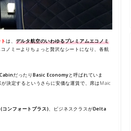
ート
は、
デルタ航空のいわゆるプレミアムエコノミ
エコノミーよりちょっと贅沢なシートになり、各航
Cabin
だったり
Basic Economy
と呼ばれていま
後に席が決定するというさらに安価な運賃で、席はMaic
t+(コンフォートプラス)
、ビジネスクラスが
Delta