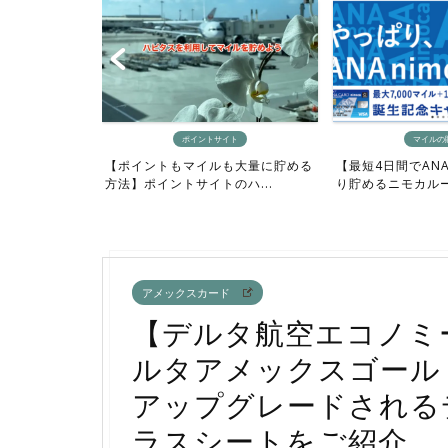
アメック
イト
マイルの貯め方
【0泊でプラチナ
も大量に貯める
【最短4日間でANAマイルをざっく
行機にお得に利用で
ハ...
り貯めるニモカルート完...
アメックスカード
【デルタ航空エコノミ
ルタアメックスゴール
アップグレードされる
ラスシートをご紹介