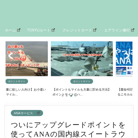
ホーム
TOKYUルート
クレジットカード
エアライン修行
イントサイト
ポイントサイト
マイルの貯
欲しい人向け】お小遣い
【ポイントもマイルも大量に貯める方法】
【最短4日間でANAマ
..
ポイントサイトのハ...
るニモカルート完...
ANAサービス
ついにアップグレードポイントを
使ってANAの国内線スイートラウ