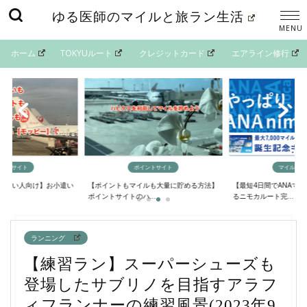
ゆる医師のマイルと旅ラン生活
ホーム
TOKYUルート
クレジットカード
エアライン修行
イントサイト
ポイントサイト
マイルの貯
欲しい人向け】お小遣い
【ポイントもマイルも大量に貯める方法】
【最短4日間でANAマ
..
ポイントサイトのハ...
るニモカルート完...
ランニング
【練習ラン】スーパーシューズも
登場したサブリノを目指すアラフ
ィフランナーの練習風景(2023年9