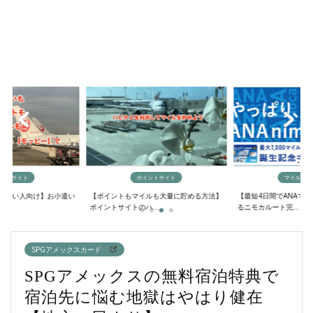
イントサイト
ポイントサイト
マイルの貯
欲しい人向け】お小遣い
【ポイントもマイルも大量に貯める方法】
【最短4日間でANAマ
..
ポイントサイトのハ...
るニモカルート完...
SPGアメックスカード
SPGアメックスの無料宿泊特典で
宿泊先に悩む地獄はやはり健在