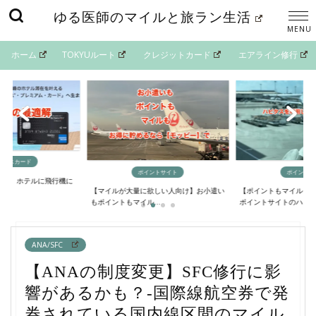
ゆる医師のマイルと旅ラン生活
ホーム
TOKYUルート
クレジットカード
エアライン修行
イントサイト
ポイントサイト
マイルの貯
欲しい人向け】お小遣い
【ポイントもマイルも大量に貯める方法】
【最短4日間でANAマ
..
ポイントサイトのハ...
るニモカルート完...
ANA/SFC
【ANAの制度変更】SFC修行に影
響があるかも？-国際線航空券で発
券されている国内線区間のマイル