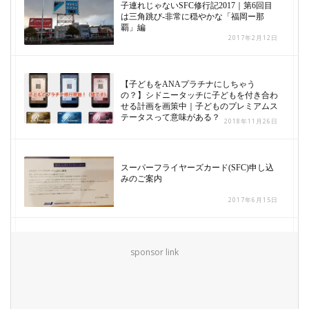
子連れじゃないSFC修行記2017｜第6回目
は三角跳び-非常に穏やかな「福岡ー那
覇」編
2017年2月12日
【子どもをANAプラチナにしちゃう
の？】シドニータッチに子どもを付き合わ
せる計画を画策中｜子どものプレミアムス
テータスって意味がある？
2018年11月26日
スーパーフライヤーズカード(SFC)申し込
みのご案内
2017年6月15日
sponsor link