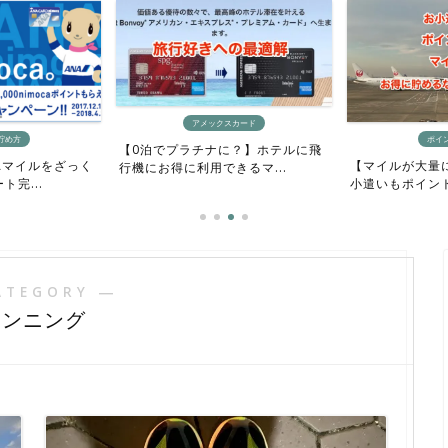
アメックスカード
貯め方
ポイ
【0泊でプラチナに？】ホテルに飛
Aマイルをざっく
【マイルが大量
行機にお得に利用できるマ...
完...
小遣いもポイント
ATEGORY ―
ランニング