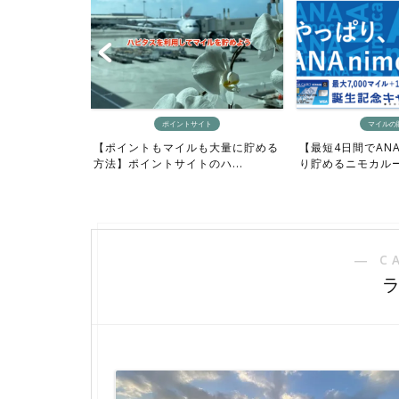
ト
ポイントサイト
マイルの
しい人向け】お
【ポイントもマイルも大量に貯める
【最短4日間でAN
ル...
方法】ポイントサイトのハ...
り貯めるニモカルート
― C