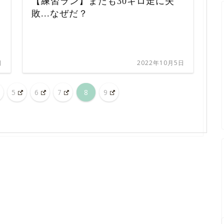
リ
【練習ラン】またも30キロ走に失
敗...なぜだ？
日
2022年10月5日
5
6
7
8
9