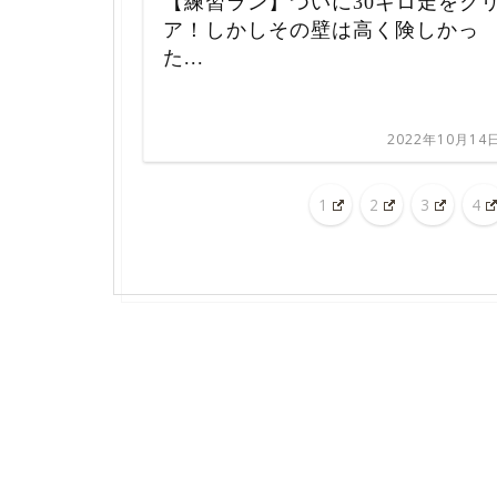
【練習ラン】ついに30キロ走をク
ア！しかしその壁は高く険しかっ
た...
2022年10月14
1
2
3
4