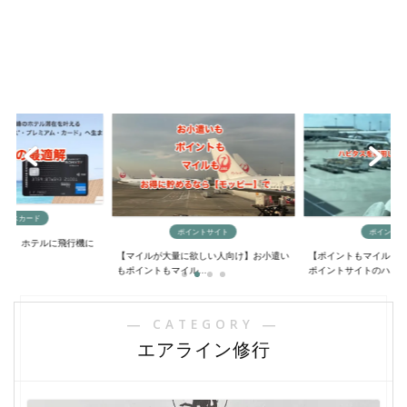
ポイントサイト
ポイントサイト
飛行機に
【マイルが大量に欲しい人向け】お小遣い
【ポイントもマイルも大量に貯める方法
もポイントもマイル...
ポイントサイトのハ...
― CATEGORY ―
エアライン修行