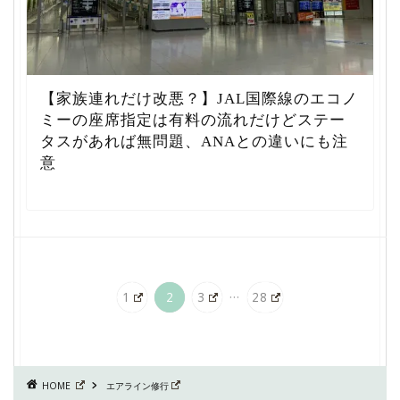
【家族連れだけ改悪？】JAL国際線のエコノ
ミーの座席指定は有料の流れだけどステー
タスがあれば無問題、ANAとの違いにも注
意
...
1
2
3
28
HOME
エアライン修行