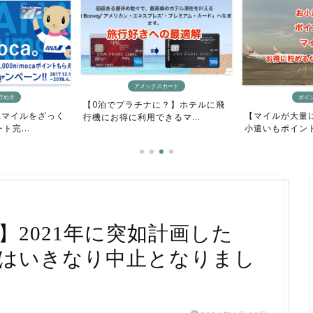
アメックスカード
ポイントサイト
チナに？】ホテルに飛
【マイルが大量に欲しい人向け】お
【ポイン
利用できるマ...
小遣いもポイントもマイル...
方法】ポイ
1】2021年に突如計画した
行はいきなり中止となりまし