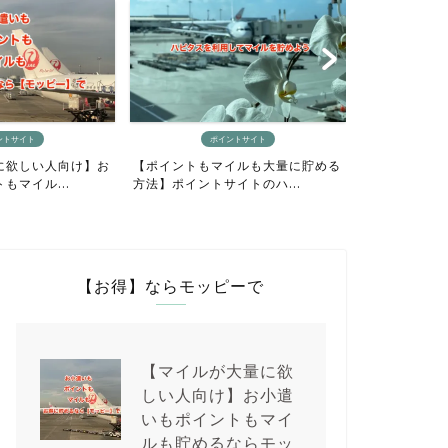
ポイントサイト
マイルの貯め方
トもマイルも大量に貯める
【最短4日間でANAマイルをざっく
ントサイトのハ...
り貯めるニモカルート完...
【お得】ならモッピーで
【マイルが大量に欲
しい人向け】お小遣
いもポイントもマイ
ルも貯めるならモッ