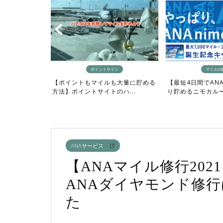
イントサイト
マイルの貯め方
【0泊でプラ
イルも大量に貯める
【最短4日間でANAマイルをざっく
行機にお得に
イトのハ...
り貯めるニモカルート完...
ANAサービス
【ANAマイル修行202
ANAダイヤモンド修
た