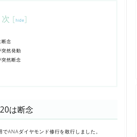
目次
[
]
hide
は断念
が突然発動
が突然断念
20は断念
用でANAダイヤモンド修行を敢行しました。