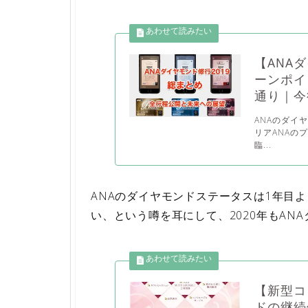
【ANA
ーンポイ
通り｜今
ANAのダイ
リアANAの
臨...
ANAのダイヤモンドステータスは1年目
い、という噂を耳にして、2020年もAN
【新型コ
ドの継続