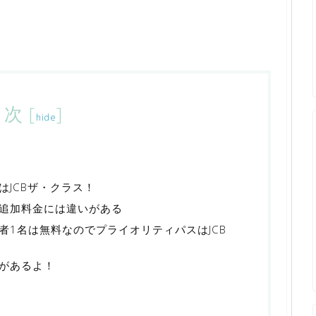
目次
[
]
hide
JCBザ・クラス！
追加料金には違いがある
者1名は無料なのでプライオリティパスはJCB
があるよ！