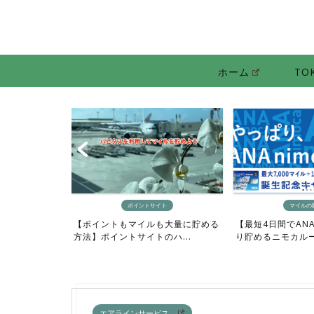
ホーム
TO
ポイントサイト
マイルの貯め方
【0泊でプ
マイルも大量に貯める
【最短4日間でANAマイルをざっく
行機にお得
サイトのハ...
り貯めるニモカルート完...
エアラインサービス