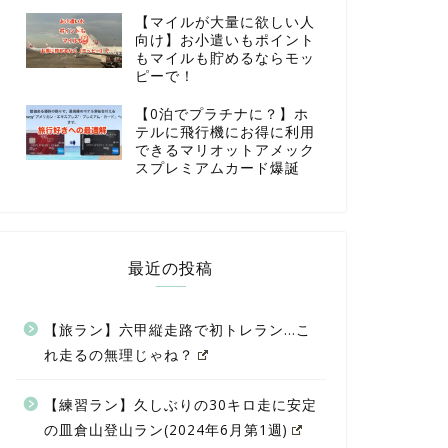
【マイルが大量に欲しい人
向け】お小遣いもポイント
もマイルも貯めるならモッ
ピーで！
【0泊でプラチナに？】ホ
テルに飛行機にお得に利用
できるマリオットアメック
スプレミアムカード爆誕
最近の投稿
【旅ラン】六甲縦走路で初トレラン…こ
れ走るの無理じゃね？
【練習ラン】久しぶりの30キロ走に安定
の皿倉山登山ラン(2024年6月第1週)