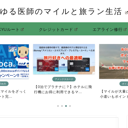
ゆる医師のマイルと旅ラン生活
KYUルート
クレジットカード
エアライン修行
アメックスカード
ポイントサイト
ラチナに？】ホテルに飛
【マイルが大量に欲しい人向け】お
【ポイン
に利用できるマ...
小遣いもポイントもマイル...
方法】ポ