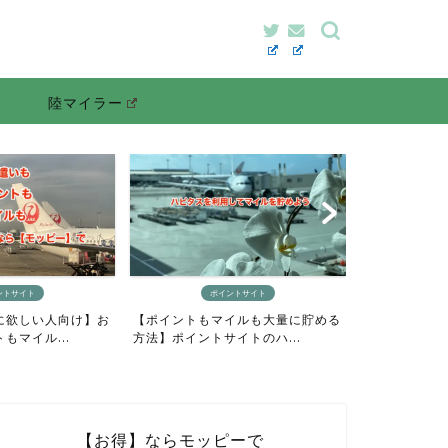
陸マイラー
ポイントサイト
マイルの貯め方
トもマイルも大量に貯める
【最短4日間でANAマイルをざっく
イントサイトのハ...
り貯めるニモカルート完...
【お得】ならモッピーで