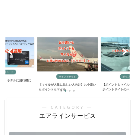
ックスカード
ポイントサイト
ポイントサ
に？】ホテルに飛行機に
【マイルが大量に欲しい人向け】お小遣い
【ポイントもマイルも
..
もポイントもマイル...
ポイントサイトのハ...
― CATEGORY ―
エアラインサービス