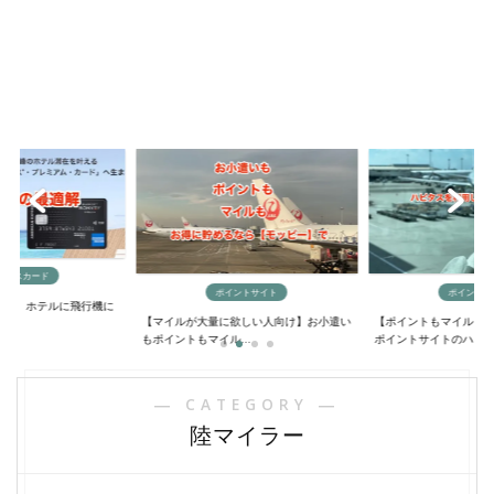
ポイントサイト
ポイントサイト
に
【マイルが大量に欲しい人向け】お小遣い
【ポイントもマイルも大量に貯める方法】
もポイントもマイル...
ポイントサイトのハ...
― CATEGORY ―
陸マイラー