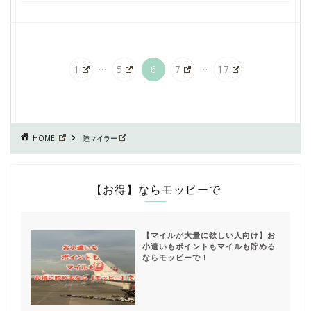
...
...
1
5
6
7
17
HOME
陸マイラー
【お得】ならモッピーで
【マイルが大量に欲しい人向け】お
小遣いもポイントもマイルも貯める
ならモッピーで！