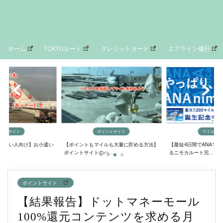
ホーム
TOKYUルート
クレジットカード
エアライン修行
イントサイト
ポイントサイト
マイルの貯
欲しい人向け】お小遣い
【ポイントもマイルも大量に貯める方法】
【最短4日間でANAマ
..
ポイントサイトのハ...
るニモカルート完...
ポイントサイト
【結果報告】ドットマネーモール
100%還元コンテンツを求める月