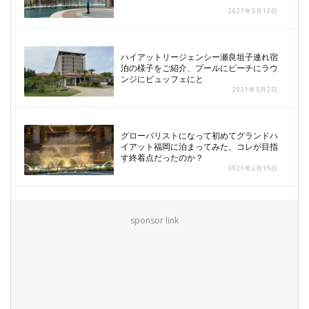
2021年5月12日
ハイアットリージェンシー瀬良垣子連れ宿
泊の様子をご紹介、プールにビーチにラウ
ンジにビュッフェにと
2021年5月2日
グローバリストになって初めてグランドハ
イアット福岡に泊まってみた、コレが目指
す終着点だったのか？
2021年2月15日
sponsor link