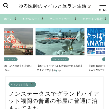
ゆる医師のマイルと旅ラン生活
ホーム
TOKYUルート
クレジットカード
エアライン修行
イントサイト
ポイントサイト
マイルの貯
欲しい人向け】お小遣い
【ポイントもマイルも大量に貯める方法】
【最短4日間でANAマ
..
ポイントサイトのハ...
るニモカルート完...
ハイアット特集
ノンステータスでグランドハイア
ット福岡の普通の部屋に普通に泊
まってみた