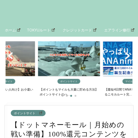
ホーム
TOKYUルート
クレジットカード
エアライン修行
イントサイト
ポイントサイト
マイルの貯
欲しい人向け】お小遣い
【ポイントもマイルも大量に貯める方法】
【最短4日間でANAマ
..
ポイントサイトのハ...
るニモカルート完...
ポイントサイト
【ドットマネーモール｜月始めの
戦い準備】100%還元コンテンツを