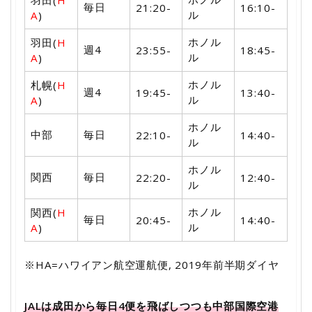
毎日
21:20-
16:10-
ル
A
)
ホノル
羽田(
H
週4
23:55-
18:45-
ル
A
)
ホノル
札幌(
H
週4
19:45-
13:40-
ル
A
)
ホノル
中部
毎日
22:10-
14:40-
ル
ホノル
関西
毎日
22:20-
12:40-
ル
ホノル
関西(
H
毎日
20:45-
14:40-
ル
A
)
※HA=ハワイアン航空運航便, 2019年前半期ダイヤ
JALは成田から毎日4便を飛ばしつつも中部国際空港