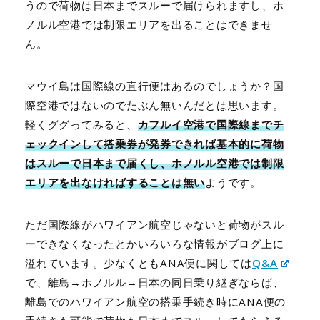
うので荷物は日本までスルーで届けられますし、ホ
ノルル空港では制限エリアを出ることはできませ
ん。
マウイ島は国際線の直行便はあるのでしょうか？国
際空港ではないのでたぶん無いんだとは思います。
軽くググってみると、
カフルイ空港で国際線までチ
ェックインして搭乗券が発券できれば基本的に荷物
はスルーで日本まで届くし、ホノルル空港では制限
エリアを出なければすることは無い
ようです。
ただ国際線がハワイアン航空じゃないと荷物がスル
ーできなくなったとかいろいろな情報がブログ上に
溢れています。少なくともANA便に関しては
Q&A
で、離島→ホノルル→日本の同日乗り継ぎならば、
離島でのハワイアン航空の搭乗手続き時にANA便の