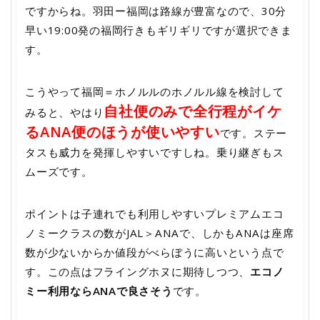
ですからね。羽田ー福岡は路線が豊富なので、30分
早い19:00発の福岡行きもギリギリですが選択できま
す。
こうやって福岡＝ホノルルのホノルル線を検討して
自社便のみで全行程がイケ
みると、やはり
るANA便のほうが使いやすい
です。ステー
タスも威力を発揮しやすいですしね。乗り継ぎもス
ムーズです。
ポイントは子連れでも利用しやすいプレミアムエコ
ノミークラスの数がJAL＞ANAで、しかもANAは座席
数が少ないからか値段がべらぼうに高いという点で
す。この点はフライングホヌに期待しつつ、
エコノ
ミー利用ならANAで良さそう
です。