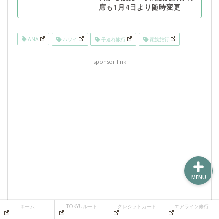
席も1月4日より随時変更
ホーム
ANA
ハワイ
子連れ旅行
家族旅行
sponsor link
TOKYUルート
クレジットカード
エアライン修行
MENU
ホーム
TOKYUルート
クレジットカード
エアライン修行