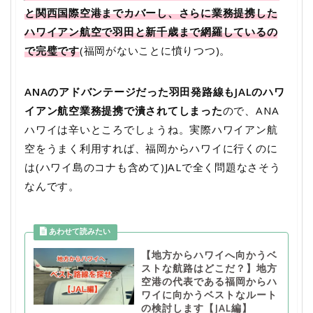
と関西国際空港までカバーし、さらに業務提携した
ハワイアン航空で羽田と新千歳まで網羅しているの
で完璧です
(福岡がないことに憤りつつ)。
ANAのアドバンテージだった羽田発路線もJALのハワ
イアン航空業務提携で潰されてしまった
ので、ANA
ハワイは辛いところでしょうね。実際ハワイアン航
空をうまく利用すれば、福岡からハワイに行くのに
は(ハワイ島のコナも含めて)JALで全く問題なさそう
なんです。
【地方からハワイへ向かうベ
ストな航路はどこだ？】地方
空港の代表である福岡からハ
ワイに向かうベストなルート
の検討します【JAL編】