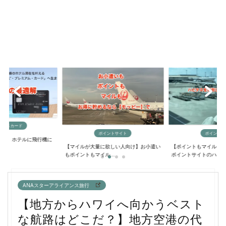
ックスカード
ポイントサイト
ポイントサ
に？】ホテルに飛行機に
【マイルが大量に欲しい人向け】お小遣い
【ポイントもマイルも
..
もポイントもマイル...
ポイントサイトのハ...
ANAスターアライアンス旅行
【地方からハワイへ向かうベスト
な航路はどこだ？】地方空港の代