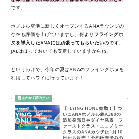
です。
ホノルル空港に新しくオープンするANAラウンジの
存在も評価を上げていますし、何より
フライングホ
ヌを導入したANAには頑張ってもらいたい
のです。
JALはほっておいても安定していますからね。
というわけで、今年の夏はANAのフライングホヌを
利用してハワイに行っています！
【FLYING HONU始動！】つ
いにANAホノルル線A380の
追加発売日やダイヤ発表｜フ
ァーストクラス・エコノミー
クラスのANAカウチは1月10
日から販売！予約販売済みの