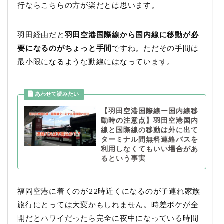
行ならこちらの方が楽だとは思います。
羽田経由だと
羽田空港国際線から国内線に移動が必
要になるのがちょっと手間
ですね。ただその手間は
最小限になるような動線にはなっています。
【羽田空港国際線ー国内線移
動時の注意点】羽田空港国内
線と国際線の移動は外に出て
ターミナル間無料連絡バスを
利用しなくてもいい場合があ
るという事実
福岡空港に着くのが22時近くになるのが子連れ家族
旅行にとっては大変かもしれません。時差ボケが全
開だとハワイだったら完全に夜中になっている時間