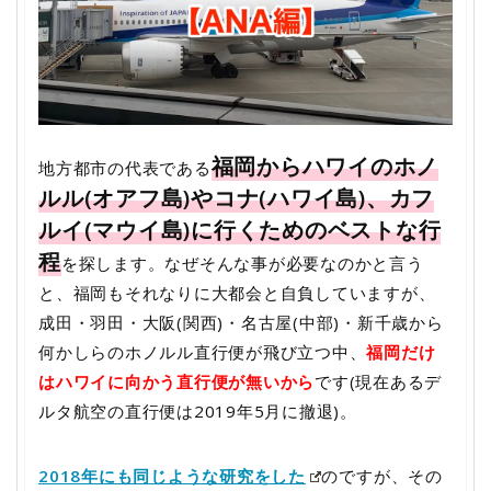
福岡からハワイのホノ
地方都市の代表である
ルル(オアフ島)やコナ(ハワイ島)、カフ
ルイ(マウイ島)に行くためのベストな行
程
を探します。なぜそんな事が必要なのかと言う
と、福岡もそれなりに大都会と自負していますが、
成田・羽田・大阪(関西)・名古屋(中部)・新千歳から
何かしらのホノルル直行便が飛び立つ中、
福岡だけ
はハワイに向かう直行便が無いから
です(現在あるデ
ルタ航空の直行便は2019年5月に撤退)。
2018年にも同じような研究をした
のですが、その