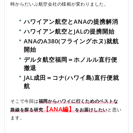
時からだいぶ航空会社の様相が変わりました。
ハワイアン航空とANAの提携解消
ハワイアン航空とJALの提携開始
ANAのA380(フライングホヌ)就航
開始
デルタ航空福岡＝ホノルル直行便
撤退
JAL成田＝コナ(ハワイ島)直行便就
航
そこで今回は
福岡からハワイに行くためのベストな
【ANA編】
路線を探る研究
をお届けしたい
と思い
ます。