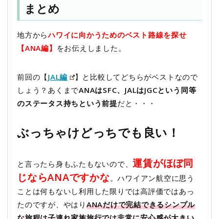
まとめ
地方から
ハワイに向かうためのベスト路線を探せ
【ANA編】
をお伝えしました。
前回の【
JAL編
】と比較してどちらがベストなので
しょう？あくまで
ANAはSFC、JALはJGCという同等
のステータス持ちという前提
だと・・・
ぶっちゃけどっちでも良い！
運賃がほぼ同
と言ったら身もふたもないので、
じならANAですかな
。ハワイアン航空に思う
ことは何もないし利用した限りでは高評価ではあっ
たのですが、やはり
ANAだけで完結できるシンプル
な旅程は子連れ家族旅行では非常に安心感が大きい