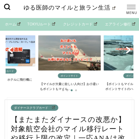
ゆる医師のマイルと旅ラン生活
ホーム
TOKYUルート
クレジットカード
エアライン修行
イントサイト
ポイントサイト
マイルの貯
欲しい人向け】お小遣い
【ポイントもマイルも大量に貯める方法】
【最短4日間でANAマ
..
ポイントサイトのハ...
るニモカルート完...
ダイナースクラブカード
【またまたダイナースの改悪か】
対象航空会社のマイル移行レート
や移行上限の改定｜一応ANAは改