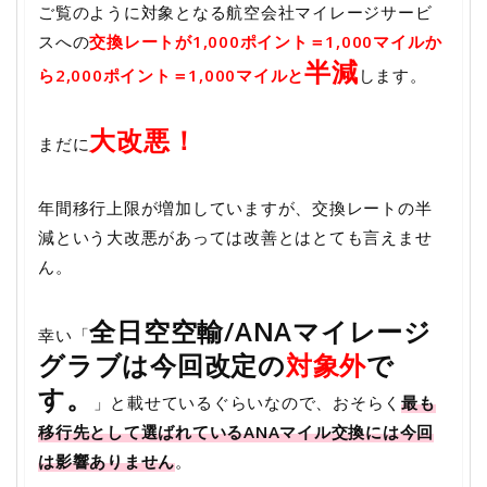
ご覧のように対象となる航空会社マイレージサービ
スへの
交換レートが1,000ポイント＝1,000マイルか
半減
ら2,000ポイント＝1,000マイルと
します。
大改悪！
まだに
年間移行上限が増加していますが、交換レートの半
減という大改悪があっては改善とはとても言えませ
ん。
全日空空輸/ANAマイレージ
幸い「
グラブは今回改定の
対象外
で
す。
」と載せているぐらいなので、おそらく
最も
移行先として選ばれているANAマイル交換には今回
は影響ありません
。