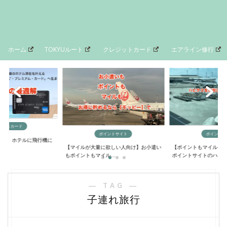
ホーム
TOKYUルート
クレジットカード
エアライン修行
イントサイト
ポイントサイト
マイルの貯
欲しい人向け】お小遣い
【ポイントもマイルも大量に貯める方法】
【最短4日間でANAマ
..
ポイントサイトのハ...
るニモカルート完...
― TAG ―
子連れ旅行