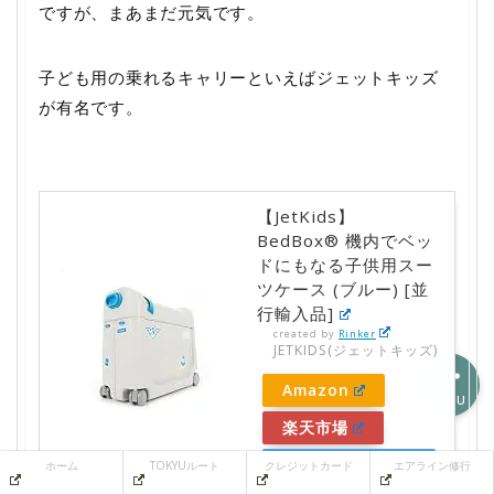
ですが、まあまだ元気です。
子ども用の乗れるキャリーといえばジェットキッズ
ホーム
が有名です。
TOKYUルート
クレジットカード
【JetKids】
BedBox® 機内でベッ
ドにもなる子供用スー
エアライン修行
ツケース (ブルー) [並
行輸入品]
created by
Rinker
JETKIDS(ジェットキッズ)
Amazon
MENU
楽天市場
Yahooショッピ
ホーム
TOKYUルート
クレジットカード
エアライン修行