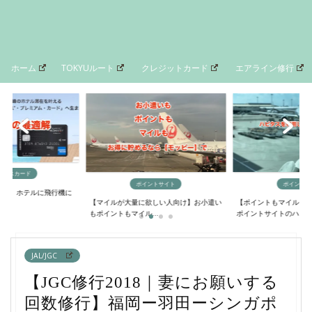
ホーム
TOKYUルート
クレジットカード
エアライン修行
イントサイト
ポイントサイト
マイルの貯
欲しい人向け】お小遣い
【ポイントもマイルも大量に貯める方法】
【最短4日間でANAマ
..
ポイントサイトのハ...
るニモカルート完...
JAL/JGC
【JGC修行2018｜妻にお願いする
回数修行】福岡ー羽田ーシンガポ