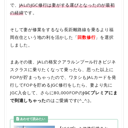
で、
JALのJGC修行は妻がする運びとなったのが最初
の経緯
です。
そして妻が修業をするなら長距離路線を乗るより福
岡在住という地の利を活かした「
回数修行
」を選択
しました。
まあその後、JALの格安クアラルンプール行きビジネ
スクラスに乗りたくなって乗ったら、思った以上に
FOPが貯まっちゃったので、ワタシもJALカードを発
行してFOPを貯めるJGC修行をしたら、妻より先に
JGC入会して、さらに80,000FOPの
JGCプレミアにま
で到達しちゃった
のはご愛嬌です(^_^;)。